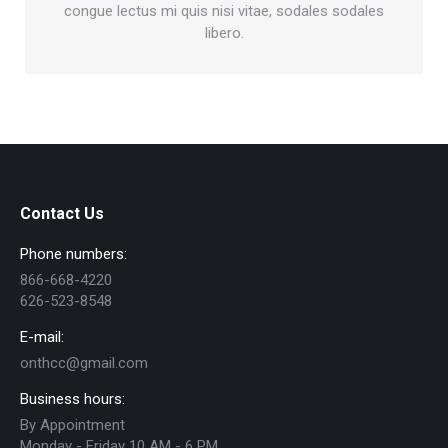
congue lectus mi quis nisi vitae, sodales sodales
libero.
Contact Us
Phone numbers:
866-668-4220
626-523-8548
E-mail:
onthcc@gmail.com
Business hours:
By Appointment
Monday - Friday 10 AM - 6 PM