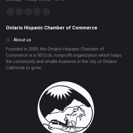
Find us on:
Facebook
Linkedin
Instagram
Mail
Website
page
page
page
page
page
Ontario Hispanic Chamber of Commerce
opens
opens
opens
opens
opens
in
in
in
in
in
About us
new
new
new
new
new
Founded in 2000, the Ontario Hispanic Chamber of
window
window
window
window
window
Commerce is a 501(c)6, nonprofit organization which helps
the community and smalls business in the city of Ontario
California to grow.